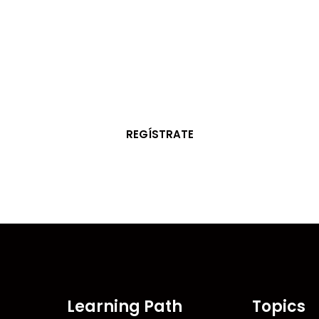
SUSCRÍBETE
iembro de la 
Estamos Aquí para Ayudarte
REGÍSTRATE
Learning Path
Topics